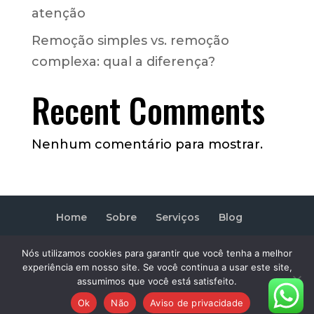
atenção
Remoção simples vs. remoção
complexa: qual a diferença?
Recent Comments
Nenhum comentário para mostrar.
Home
Sobre
Serviços
Blog
Contato
Nós utilizamos cookies para garantir que você tenha a melhor
experiência em nosso site. Se você continua a usar este site,
Copyright © 2019 Removip - Todos os
assumimos que você está satisfeito.
direitos reservados
Ok
Não
Aviso de privacidade