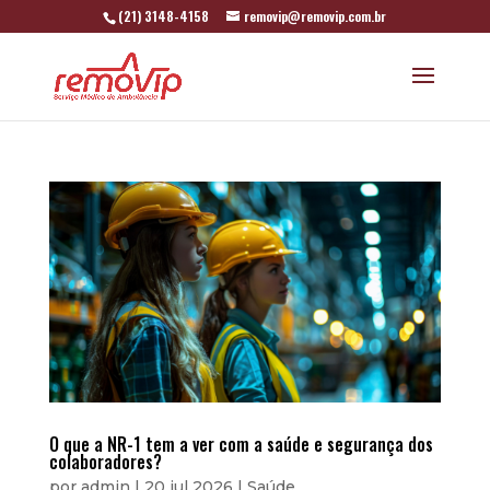
(21) 3148-4158
removip@removip.com.br
O que a NR-1 tem a ver com a saúde e segurança dos
colaboradores?
por
admin
|
20 jul 2026
|
Saúde