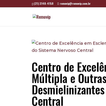
(21) 3148-4158
removip@removip.com.br
Centro de Excelê
Múltipla e Outra
Desmielinizantes
Central