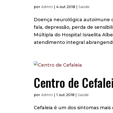
por
Admin
|
4 out 2018
|
Saúde
Doença neurológica autoimune q
fala, depressão, perda de sensibi
Múltipla do Hospital Israelita Al
atendimento integral abrangendo
Centro de Cefale
por
Admin
|
1 out 2018
|
Saúde
Cefaleia é um dos sintomas mai